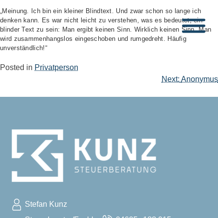
Skip
„Meinung. Ich bin ein kleiner Blindtext. Und zwar schon so lange ich
denken kann. Es war nicht leicht zu verstehen, was es bedeutet, ein
to
blinder Text zu sein: Man ergibt keinen Sinn. Wirklich keinen Sinn. Man
content
wird zusammenhangslos eingeschoben und rumgedreht. Häufig
unverständlich!“
Posted in
Privatperson
Beitragsnavigation
Next:
Anonymus
Stefan Kunz